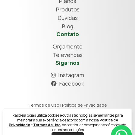
Planos
Produtos
Dúvidas
Blog
Contato
Orçamento
Televendas
Siga-nos
Instagram
Facebook
Termos de Uso
|
Política de Privacidade
2026 © RASTREIA GOIÁS
Rastreia Goiás utiliza cookies e outras tecnologias semelhantes para
Razão Social: RASTREIA GOIAS LTDA
melhorar a sua experiência de acordo com a nossa
Política de
CNPJ: 20.771.562/0001-46
Privacidade
e
Termos de Uso
, ao continuar navegando você concorda
com estas condições.