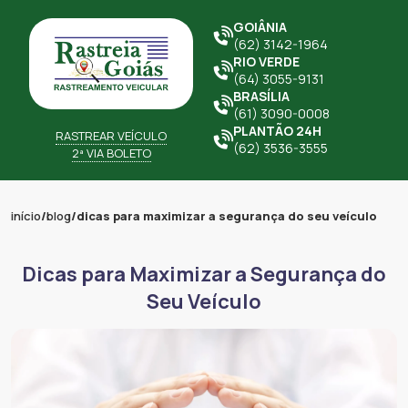
GOIÂNIA
(62) 3142-1964
RIO VERDE
(64) 3055-9131
BRASÍLIA
(61) 3090-0008
PLANTÃO 24H
RASTREAR VEÍCULO
(62) 3536-3555
2ª VIA BOLETO
início
/
blog
/
dicas para maximizar a segurança do seu veículo
Dicas para Maximizar a Segurança do
Seu Veículo